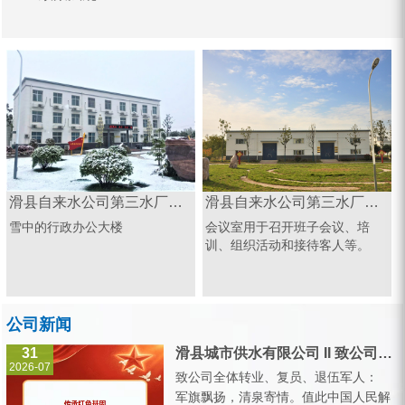
滑县自来水公司第三水厂会议室
滑县自来水公司第三水厂南水北调源头
丹江源头活水
议、培
南水北调用水经过自来水公司的
丹江水是中国南水北调中
人等。
二次处理后，顺着管网流入城区
的水源
的千家万户。 &n...
公司新闻
31
滑县城市供水有限公司 II 致公司全体转业、复员、退伍军人的一封信
2026-07
致公司全体转业、复员、退伍军人：
军旗飘扬，清泉寄情。值此中国人民解