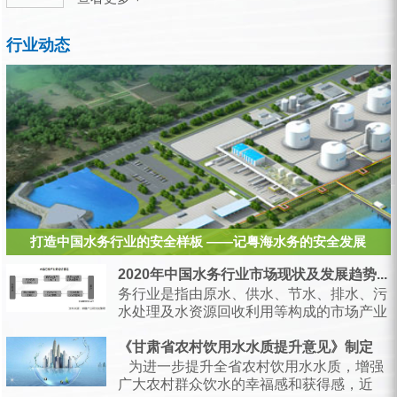
行业动态
打造中国水务行业的安全样板 ——记粤海水务的安全发展
2020年中国水务行业市场现状及发展趋势...
务行业是指由原水、供水、节水、排水、污
水处理及水资源回收利用等构成的市场产业
链，是支持经济和社会发展、保障居民生产
生活的...
《甘肃省农村饮用水水质提升意见》制定
为进一步提升全省农村饮用水水质，增强
广大农村群众饮水的幸福感和获得感，近