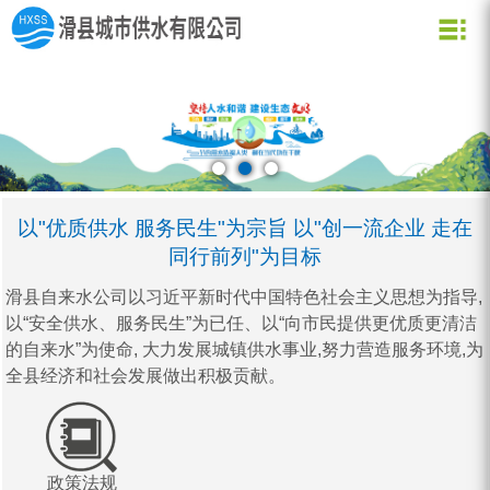
关于我们
新闻资讯
水质化验
公司信息
用水常识
企业文化
公司新闻
业务信息
节约用水
用水小常识
资质荣誉
行业动态
公司形象
企业理念
营业网点
创新理念
水质信息
以"优质供水 服务民生"为宗旨 以"创一流企业 走在
同行前列"为目标
滑县自来水公司以习近平新时代中国特色社会主义思想为指导,
以“安全供水、服务民生”为已任、以“向市民提供更优质更清洁
的自来水”为使命, 大力发展城镇供水事业,努力营造服务环境,为
全县经济和社会发展做出积极贡献。
网上营业厅
停水公告
业务指南