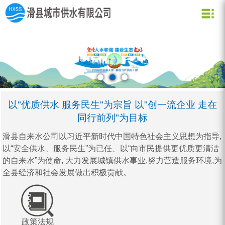
关于我们
新闻资讯
水质化验
公司信息
用水常识
企业文化
公司新闻
业务信息
节约用水
用水小常识
资质荣誉
行业动态
公司形象
企业理念
营业网点
创新理念
水质信息
以"优质供水 服务民生"为宗旨 以"创一流企业 走在
同行前列"为目标
滑县自来水公司以习近平新时代中国特色社会主义思想为指导,
以“安全供水、服务民生”为已任、以“向市民提供更优质更清洁
的自来水”为使命, 大力发展城镇供水事业,努力营造服务环境,为
全县经济和社会发展做出积极贡献。
政策法规