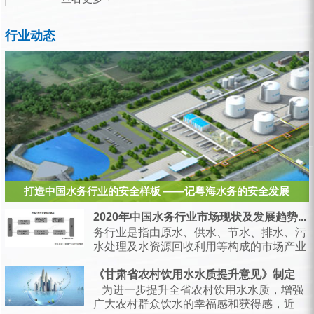
行业动态
打造中国水务行业的安全样板 ——记粤海水务的安全发展
2020年中国水务行业市场现状及发展趋势...
务行业是指由原水、供水、节水、排水、污
水处理及水资源回收利用等构成的市场产业
链，是支持经济和社会发展、保障居民生产
生活的...
《甘肃省农村饮用水水质提升意见》制定
为进一步提升全省农村饮用水水质，增强
广大农村群众饮水的幸福感和获得感，近