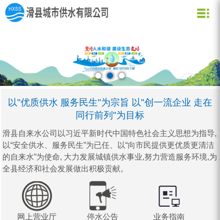
关于我们
新闻资讯
水质化验
公司信息
用水常识
企业文化
公司新闻
业务信息
节约用水
用水小常识
资质荣誉
行业动态
公司形象
企业理念
营业网点
创新理念
水质信息
以"优质供水 服务民生"为宗旨 以"创一流企业 走在
同行前列"为目标
滑县自来水公司以习近平新时代中国特色社会主义思想为指导,
以“安全供水、服务民生”为已任、以“向市民提供更优质更清洁
的自来水”为使命, 大力发展城镇供水事业,努力营造服务环境,为
全县经济和社会发展做出积极贡献。
网上营业厅
停水公告
业务指南