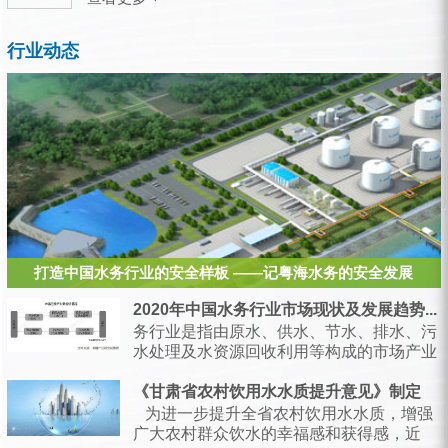
行业动态
打造中国水务行业的安全样板 ——记粤海水务的安全发展
2020年中国水务行业市场现状及发展趋势...
务行业是指由原水、供水、节水、排水、污
水处理及水资源回收利用等构成的市场产业
链，是支持经济和社会发展、保障居民生产
生活的...
《甘肃省农村饮用水水质提升意见》制定
为进一步提升全省农村饮用水水质，增强
广大农村群众饮水的幸福感和获得感，近