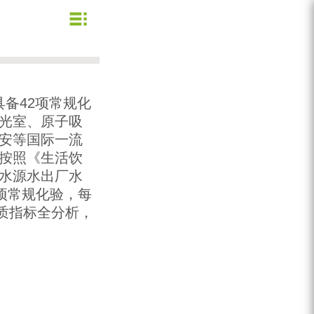
企业文化
公司新闻
业务信息
节约用水
用水小常识
资质荣誉
行业动态
公司形象
备42项常规化
企业理念
营业网点
光室、原子吸
安等国际一流
创新理念
水质信息
按照《生活饮
水源水出厂水
项常规化验，每
水质指标全分析，