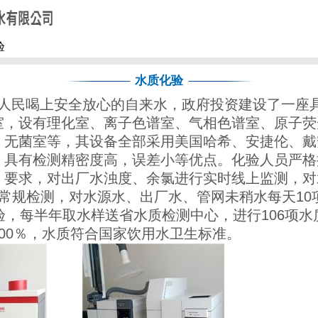
关于我们
新闻资讯
水质化验
公司信息
用水常识
验
水质化验
民喝上安全放心的自来水，政府投资建设了一座具
室，设有理化室、离子色谱室、气相色谱室、原子荧
、无菌室等，其设备全部采用美国哈希、安捷伦、戴
，具有检测精密度高，误差小等优点。化验人员严格
》要求，对出厂水浊度、余氯进行实时线上监测，对
项常规检测，对水源水、出厂水、管网未稍水每天10
验，每半年取水样送省水质检测中心，进行106项
00％，水质符合国家饮用水卫生标准。