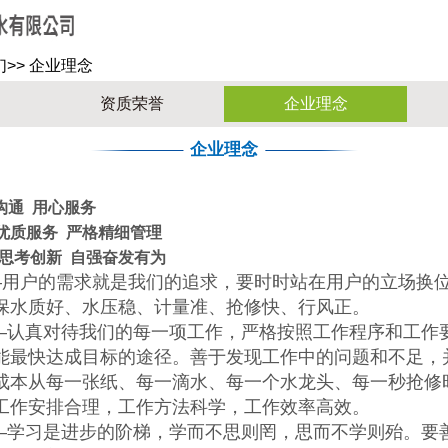
关于我们
新闻资讯
水质化验
公司信息
用水常识
们
>>
企业理念
资质荣誉
企业理念
企业理念
沟通 用心服务
优质服务 严格精细管理
思考创新 自强奋发有为
用户的需求就是我们的追求，要时时站在用户的立场换位
保水质好、水压稳、计量准、抢修快、行风正。
认真对待我们的每一项工作，严格按照工作程序和工作要
能最快达成目标的途径。善于发现工作中的问题和不足，
成本从每一张纸、每一滴水、每一个水龙头、每一秒抢修
工作安排合理，工作方法科学，工作效率高效。
学习是进步的阶梯，学而不思则罔，思而不学则殆。要