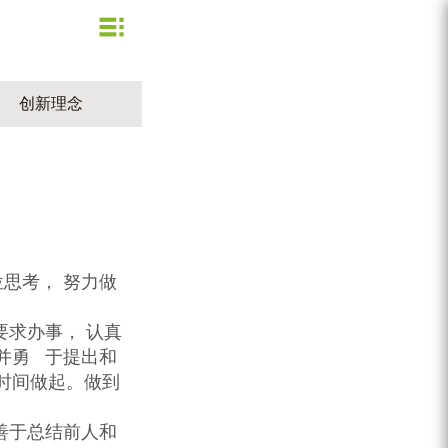
企业文化
公司新闻
业务信息
节约用水
创新理念
用水小常识
资质荣誉
行业动态
公司形象
企业理念
营业网点
创新理念
水质信息
思考， 努力做
求办事， 认真
并勇 于提出和
时间做起。做到
善于总结前人和