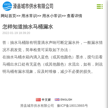
关于我们
新闻资讯
水质化验
公司信息
用水常识
网站首页
>>
用水常识
>>
用水小常识
>>
查看详情
企业文化
公司新闻
业务信息
节约用水
怎样知道抽水马桶漏水
用水小常识
资质荣誉
行业动态
公司形象
2022-01-19 18:39:20
企业理念
营业网点
答：抽水马桶除有明显滴水声响可断定漏水外，一般漏水情
创新理念
水质信息
况不易发觉，简单检查可采取如下办法：
在抽水马桶水箱内滴入蓝色（或其他颜色）墨水，搅匀后看
马桶出水口处有无蓝色（或其他颜色）水流出，如有，则说
明马桶有漏水现象，应及时维修，减少不必要的损失。
滑县城市供水有限公司
豫ICP备18013865号