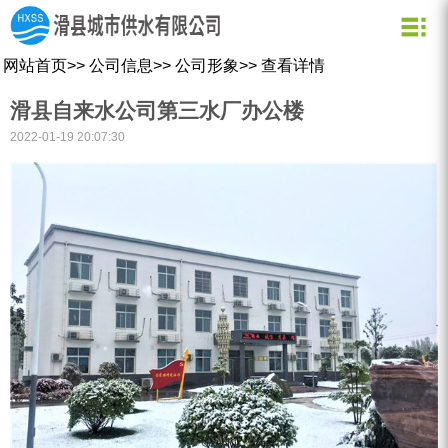
关于我们
新闻资讯
水质化验
公司信息
用水常识
网站首页
>>
公司信息
>>
公司形象
>>
查看详情
企业文化
公司新闻
业务信息
节约用水
滑县自来水公司第三水厂办公楼
用水小常识
资质荣誉
行业动态
公司形象
2022-01-19 20:07:30
企业理念
营业网点
创新理念
水质信息