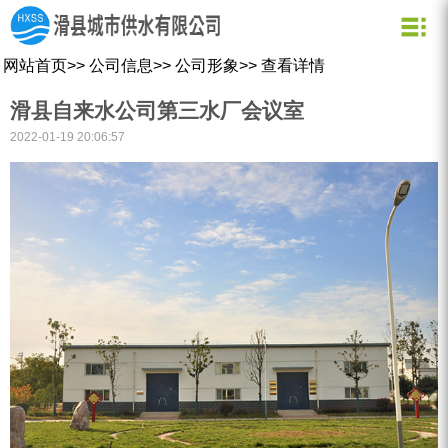
关于我们
新闻资讯
水质化验
公司信息
用水常识
网站首页
>>
公司信息
>>
公司形象
>>
查看详情
企业文化
公司新闻
业务信息
节约用水
滑县自来水公司第三水厂会议室
用水小常识
资质荣誉
行业动态
公司形象
2022-01-19 20:06:57
企业理念
营业网点
创新理念
水质信息