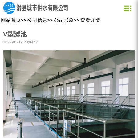
关于我们
新闻资讯
水质化验
公司信息
用水常识
网站首页
>>
公司信息
>>
公司形象
>>
查看详情
企业文化
公司新闻
业务信息
节约用水
V型滤池
用水小常识
资质荣誉
行业动态
公司形象
2022-01-19 20:04:54
企业理念
营业网点
创新理念
水质信息