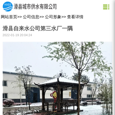
关于我们
新闻资讯
水质化验
公司信息
用水常识
网站首页
>>
公司信息
>>
公司形象
>>
查看详情
企业文化
公司新闻
业务信息
节约用水
滑县自来水公司第三水厂一隅
用水小常识
资质荣誉
行业动态
公司形象
2022-01-19 20:04:24
企业理念
营业网点
创新理念
水质信息