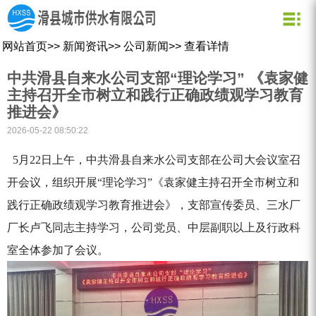
关于我们
新闻资讯
水质化验
公司信息
用水常识
网站首页
>>
新闻资讯
>>
公司新闻
>>
查看详情
企业文化
公司新闻
业务信息
节约用水
中共滑县自来水公司支部“理论学习” 《袁家健
用水小常识
资质荣誉
行业动态
公司形象
主持召开全市树立和践行正确政绩观学习教育
推进会》
企业理念
营业网点
2026-05-22 08:50:22
创新理念
水质信息
5月22日上午，中共滑县自来水公司支部在公司大会议室召
开会议，组织开展“理论学习”《袁家健主持召开全市树立和
践行正确政绩观学习教育推进会》，支部宣传委员、三水厂
厂长卢飞同志主持学习，公司党员、中层副职以上及行政科
室全体参加了会议。