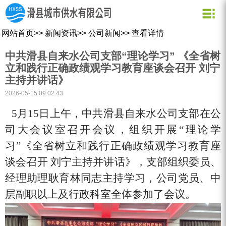
关于我们
新闻资讯
水质化验
公司信息
用水常识
网站首页
>>
新闻资讯
>>
公司新闻
>>
查看详情
企业文化
公司新闻
业务信息
节约用水
中共滑县自来水公司支部“理论学习” 《全省树
用水小常识
资质荣誉
行业动态
公司形象
立和践行正确政绩观学习教育座谈会召开 刘宁
主持并讲话》
企业理念
营业网点
2026-05-15 09:02:43
创新理念
水质信息
5月15日上午，中共滑县自来水公司支部在公
司大会议室召开会议，组织开展“理论学
习”《全省树立和践行正确政绩观学习教育座
谈会召开 刘宁主持并讲话》，支部组织委员、
经理助理耿育林同志主持学习，公司党员、中
层副职以上及行政科室全体参加了会议。