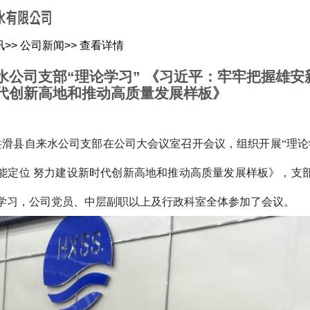
关于我们
新闻资讯
水质化验
公司信息
用水常识
讯
>>
公司新闻
>>
查看详情
水公司支部“理论学习” 《习近平：牢牢把握雄安
代创新高地和推动高质量发展样板》
共滑县自来水公司
支部
在公司大会议室召开会议，组织开展
“理论
能定位
努力建设新时代创新高地和推动高质量发展样板》
，
支
学习，公司
党员、
中层副职以上及行政科室全体参加了会议。