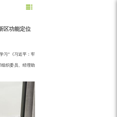
企业文化
公司新闻
业务信息
节约用水
新区功能定位
用水小常识
资质荣誉
行业动态
公司形象
企业理念
营业网点
创新理念
水质信息
学习”
《习近平：牢
部组织委员、经理助